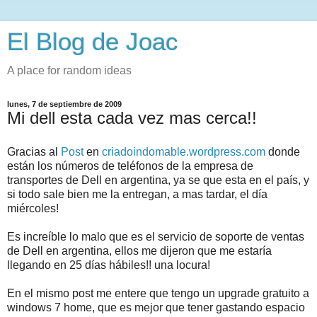
El Blog de Joac
A place for random ideas
lunes, 7 de septiembre de 2009
Mi dell esta cada vez mas cerca!!
Gracias al
Post
en
criadoindomable.wordpress.com
donde
están
los
números
de
teléfonos
de la empresa de
transportes de
Dell
en argentina, ya se que esta en el
país
, y
si todo sale bien me la entregan, a mas tardar, el
día
miércoles
!
Es
increíble
lo malo que es el servicio de soporte de ventas
de
Dell
en argentina, ellos me
dijeron
que me
estaría
llegando en 25
días
hábiles
!! una locura!
En el mismo post me entere que tengo un
upgrade
gratuito a
windows
7
home
, que es mejor que tener gastando espacio