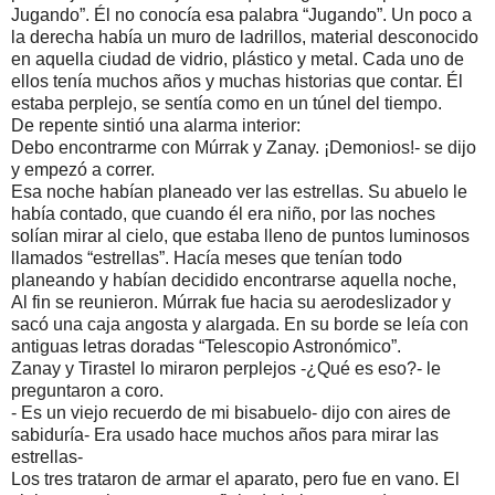
Jugando”. Él no conocía esa palabra “Jugando”. Un poco a
la derecha había un muro de ladrillos, material desconocido
en aquella ciudad de vidrio, plástico y metal. Cada uno de
ellos tenía muchos años y muchas historias que contar. Él
estaba perplejo, se sentía como en un túnel del tiempo.
De repente sintió una alarma interior:
Debo encontrarme con Múrrak y Zanay. ¡Demonios!- se dijo
y empezó a correr.
Esa noche habían planeado ver las estrellas. Su abuelo le
había contado, que cuando él era niño, por las noches
solían mirar al cielo, que estaba lleno de puntos luminosos
llamados “estrellas”. Hacía meses que tenían todo
planeando y habían decidido encontrarse aquella noche,
Al fin se reunieron. Múrrak fue hacia su aerodeslizador y
sacó una caja angosta y alargada. En su borde se leía con
antiguas letras doradas “Telescopio Astronómico”.
Zanay y Tirastel lo miraron perplejos -¿Qué es eso?- le
preguntaron a coro.
- Es un viejo recuerdo de mi bisabuelo- dijo con aires de
sabiduría- Era usado hace muchos años para mirar las
estrellas-
Los tres trataron de armar el aparato, pero fue en vano. El