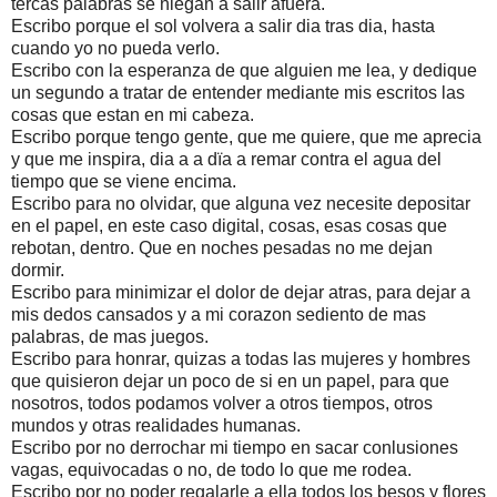
tercas palabras se niegan a salir afuera.
Escribo porque el sol volvera a salir dia tras dia, hasta
cuando yo no pueda verlo.
Escribo con la esperanza de que alguien me lea, y dedique
un segundo a tratar de entender mediante mis escritos las
cosas que estan en mi cabeza.
Escribo porque tengo gente, que me quiere, que me aprecia
y que me inspira, dia a a dïa a remar contra el agua del
tiempo que se viene encima.
Escribo para no olvidar, que alguna vez necesite depositar
en el papel, en este caso digital, cosas, esas cosas que
rebotan, dentro. Que en noches pesadas no me dejan
dormir.
Escribo para minimizar el dolor de dejar atras, para dejar a
mis dedos cansados y a mi corazon sediento de mas
palabras, de mas juegos.
Escribo para honrar, quizas a todas las mujeres y hombres
que quisieron dejar un poco de si en un papel, para que
nosotros, todos podamos volver a otros tiempos, otros
mundos y otras realidades humanas.
Escribo por no derrochar mi tiempo en sacar conlusiones
vagas, equivocadas o no, de todo lo que me rodea.
Escribo por no poder regalarle a ella todos los besos y flores