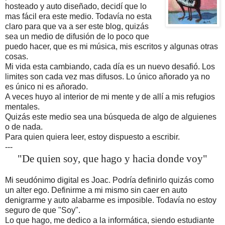
hosteado
y auto diseñado,
decidí
que
lo
mas
fácil
era este medio.
Todavía
no esta
claro para que va a ser este blog,
quizás
sea un medio de
difusión
de lo poco que
puedo hacer, que es mi
música
, mis escritos y algunas otras
cosas.
Mi vida esta cambiando, cada
día
es un nuevo
desafió
. Los
limites son cada vez mas difusos. Lo
único
añorado ya no
es
único
ni es añorado.
A veces huyo al interior de mi mente y de
allí
a mis refugios
mentales.
Quizás
este medio sea una
búsqueda
de algo de
alguienes
o de nada.
Para quien quiera leer, estoy dispuesto a escribir.
---
"De quien soy, que hago y hacia donde voy"
Mi
seudónimo
digital es
Joac
.
Podría
definirlo
quizás
como
un
alter
ego
. Definirme a mi mismo sin caer en auto
denigrarme
y auto alabarme es imposible.
Todavía
no estoy
seguro de que "Soy".
Lo que hago, me dedico a la
informática
, siendo estudiante