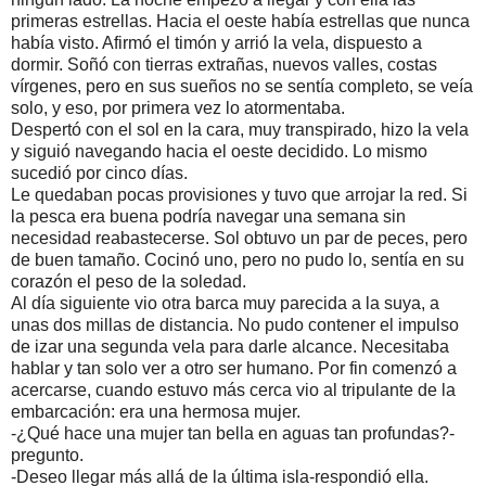
primeras estrellas. Hacia el oeste había estrellas que nunca
había visto. Afirmó el timón y arrió la vela, dispuesto a
dormir. Soñó con tierras extrañas, nuevos valles, costas
vírgenes, pero en sus sueños no se sentía completo, se veía
solo, y eso, por primera vez lo atormentaba.
Despertó con el sol en la cara, muy transpirado, hizo la vela
y siguió navegando hacia el oeste decidido. Lo mismo
sucedió por cinco días.
Le quedaban pocas provisiones y tuvo que arrojar la red. Si
la pesca era buena podría navegar una semana sin
necesidad reabastecerse. Sol obtuvo un par de peces, pero
de buen tamaño. Cocinó uno, pero no pudo lo, sentía en su
corazón el peso de la soledad.
Al día siguiente vio otra barca muy parecida a la suya, a
unas dos millas de distancia. No pudo contener el impulso
de izar una segunda vela para darle alcance. Necesitaba
hablar y tan solo ver a otro ser humano. Por fin comenzó a
acercarse, cuando estuvo más cerca vio al tripulante de la
embarcación: era una hermosa mujer.
-¿Qué hace una mujer tan bella en aguas tan profundas?-
pregunto.
-Deseo llegar más allá de la última isla-respondió ella.