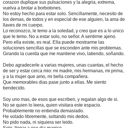
corazon duplique sus pulsaciones y la alegria, extrema,
vuelva a brotar a borbotones.
No estoy hecho para estar solo. Sencillamente, necesito de
los demas, de todos y en especial de ese alguien, la ama de
llaves de mi cuerpo.
Lo reconozco, le temo a la soledad, y creo que es a lo unico
que le temo. No a estar solo, no señor. A sentirme ajeno.
Pero ella existe, es real. Ella puede mostrarme las
soluciones sencillas que se esconden ante mis problemas.
Girando la cuerda que me mantiene vivo, latiendo, soñando.
Debo agradecerle a varias mujeres, unas cuantas, el hecho
de ser y estar cerca mio: mi madre, mis hermanas, mi prima,
y a la mujer que amo, mi bella compañera.
Que memorables dias pase junto a ellas. Me siento
bendecido.
Soy uno mas, de esos que escriben, y regalan algo de si.
No se quien lo leera, quien visitara este espacio.
Probablemente no entienda demasiado.
He volado libremente, soltando mis dedos.
No pido nada, ni siquiera ser leido.
Solo, llegar a ese dia magico.